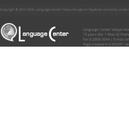
Copyright © 2014-2026, Language Center Valaya Alongkorn Rajabhat University under 
Language Center Valaya Alon
75 years Bld. 1 Moo 20 Phah
Fax 0-2909-3044 | E-mail l
Page created in 0.002651 s