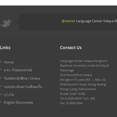
@twitter
Language Center Valaya Al
Links
Contact Us
Language Center Valaya Alongkorn
Home
Rajabhat University under the Royal
มรภ.วไลยอลงกรณ์
Patronage
2nd Floor(office).Valaya
รับสมัครนักศึกษา Online
Alongkorn75 years Bld. 1, Moo 20,
Phaholyothin Road, Klong-Nueng,
แบบประเมินความพึงพอใจ
Klong Luang, Pathumthani
Postal Code 13180.
LC-ITA
Tel.0-2529-0674-7 ext. 456
English Discoveries
Fax. 0-2909-3044