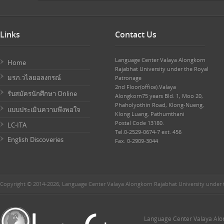
Links
Contact Us
Language Center Valaya Alongkorn
Home
Rajabhat University under the Royal
มรภ.วไลยอลงกรณ์
Patronage
2nd Floor(office).Valaya
รับสมัครนักศึกษา Online
Alongkorn75 years Bld. 1, Moo 20,
Phaholyothin Road, Klong-Nueng,
แบบประเมินความพึงพอใจ
Klong Luang, Pathumthani
Postal Code 13180.
LC-ITA
Tel.0-2529-0674-7 ext. 456
English Discoveries
Fax. 0-2909-3044
Copyright © 2014-2026, Language Center Valaya Alongkorn Rajabhat University under 
Language Center Valaya Alon