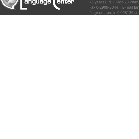
75 years Bld. 1 Moo 20 Phah
Fax 0-2909-3044 | E-mail l
Page created in 0.003136 s