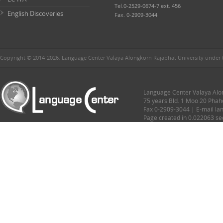
Tel.0-2529-0674-7 ext. 456
English Discoveries
Fax. 0-2909-3044
Copyright © 2014-2026, Language Center Valaya Alongkorn Rajabhat University under 
Language Center Valaya Alon
75 years Bld. 1 Moo 20 Phah
Fax 0-2909-3044 | E-mail l
Page created in 0.022063 s