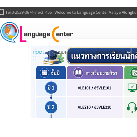
Tel.0-2529-0674-7 ext. 456 , Welcome to Language Center Valaya Alongko
HOME
ABOUT US
VL COURSES (รายวิชาVL)