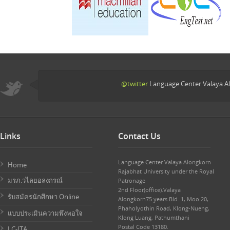
@twitter
Language Center Valaya Al
Links
Contact Us
Language Center Valaya Alongkorn
Home
Rajabhat University under the Royal
มรภ.วไลยอลงกรณ์
Patronage
2nd Floor(office).Valaya
รับสมัครนักศึกษา Online
Alongkorn75 years Bld. 1, Moo 20,
Phaholyothin Road, Klong-Nueng,
แบบประเมินความพึงพอใจ
Klong Luang, Pathumthani
Postal Code 13180.
LC-ITA