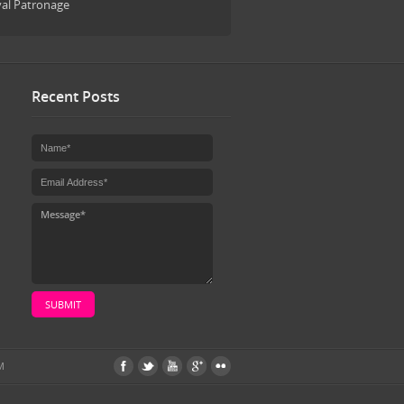
yal Patronage
Recent Posts
SUBMIT
M