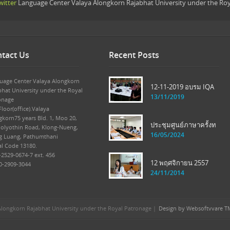
itter
Language Center Valaya Alongkorn Rajabhat University under the Ro
tact Us
Recent Posts
uage Center Valaya Alongkorn
12-11-2019 อบรม IQA
bhat University under the Royal
13/11/2019
onage
loor(office).Valaya
gkorn75 years Bld. 1, Moo 20,
ประชุมศูนย์ภาษาครั้งท
olyothin Road, Klong-Nueng,
16/05/2024
g Luang, Pathumthani
al Code 13180.
-2529-0674-7 ext. 456
12 พฤศจิกายน 2557
 0-2909-3044
24/11/2014
longkorn Rajabhat University under the Royal Patronage |
Design by Websoftvvare T